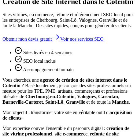
Création de Site Internet dans le Cotentin
Sites vitrines, e-commerce, refonte et référencement SEO local pour
les entreprises de Cherbourg, Saint-Lô, Valognes, Granville et de
toute la Manche. Des sites rapides, conçus pour générer des clients.
Obtenir mon devis gratuit
Voir nos services SEO
Sites livrés en 4 semaines
SEO local inclus
Accompagnement humain
Vous cherchez une
agence de création de sites internet dans le
Cotentin
? Basé localement, je conçois des sites professionnels sur
mesure pour les TPE, PME, artisans, commerçants et professions
libérales de
Cherbourg-en-Cotentin
,
Valognes
,
Carentan
,
Barneville-Carteret
,
Saint-Lô
,
Granville
et de toute la
Manche
.
Mon objectif : transformer votre site en véritable outil d'
acquisition
de clients
.
Mon expertise couvre l'ensemble du parcours digital :
création de
site vitrine professionnel
,
site e-commerce
,
refonte de site