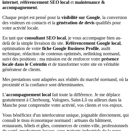
internet
,
référencement SEO local
et
maintenance &
accompagnement
.
Chaque projet est pensé pour la
visibilité sur Google
, la conversion
des visiteurs en contacts et la
génération de devis
qualifiés pour
votre activité locale.
En tant que
consultant SEO local
, je vous accompagne bien au-
delà de la simple livraison du site.
Référencement Google local
,
optimisation de votre
fiche Google Business Profile
, audit
technique, rédaction de contenus optimisés, netlinking normand,
suivi des positions : ma mission est de renforcer votre
présence
locale dans le Cotentin
et de transformer votre site en véritable
générateur de clients.
Mes prestations sont adaptées aux réalités du marché normand, où la
proximité et la confiance sont déterminantes.
L'
accompagnement local
fait toute la différence. Je me déplace
gratuitement à Cherbourg, Valognes, Saint-Lô ou ailleurs dans la
Manche pour comprendre votre activité, vos clients et vos enjeux.
Vous bénéficiez d'un interlocuteur unique, joignable directement, qui
connaît le tissu économique normand : artisans du bâtiment,
restaurants, hôtels et gîtes, commerces de centre-ville, professionnels
de santé, producteurs locaux, sous-traitants industriels de la zone