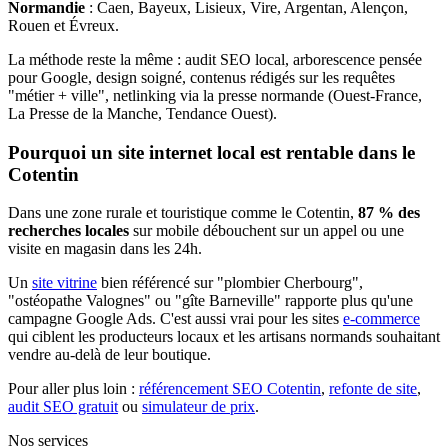
Normandie
: Caen, Bayeux, Lisieux, Vire, Argentan, Alençon,
Rouen et Évreux.
La méthode reste la même : audit SEO local, arborescence pensée
pour Google, design soigné, contenus rédigés sur les requêtes
"métier + ville", netlinking via la presse normande (Ouest-France,
La Presse de la Manche, Tendance Ouest).
Pourquoi un site internet local est rentable dans le
Cotentin
Dans une zone rurale et touristique comme le Cotentin,
87 % des
recherches locales
sur mobile débouchent sur un appel ou une
visite en magasin dans les 24h.
Un
site vitrine
bien référencé sur "plombier Cherbourg",
"ostéopathe Valognes" ou "gîte Barneville" rapporte plus qu'une
campagne Google Ads. C'est aussi vrai pour les sites
e-commerce
qui ciblent les producteurs locaux et les artisans normands souhaitant
vendre au-delà de leur boutique.
Pour aller plus loin :
référencement SEO Cotentin
,
refonte de site
,
audit SEO gratuit
ou
simulateur de prix
.
Nos services