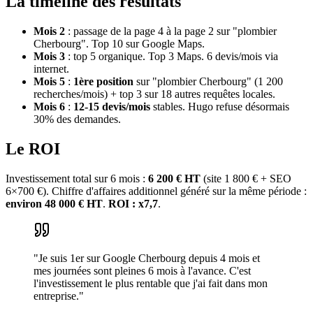
La timeline des résultats
Mois 2
: passage de la page 4 à la page 2 sur "plombier
Cherbourg". Top 10 sur Google Maps.
Mois 3
: top 5 organique. Top 3 Maps. 6 devis/mois via
internet.
Mois 5
:
1ère position
sur "plombier Cherbourg" (1 200
recherches/mois) + top 3 sur 18 autres requêtes locales.
Mois 6
:
12-15 devis/mois
stables. Hugo refuse désormais
30% des demandes.
Le ROI
Investissement total sur 6 mois :
6 200 € HT
(site 1 800 € + SEO
6×700 €). Chiffre d'affaires additionnel généré sur la même période :
environ 48 000 € HT
.
ROI : x7,7
.
"Je suis 1er sur Google Cherbourg depuis 4 mois et
mes journées sont pleines 6 mois à l'avance. C'est
l'investissement le plus rentable que j'ai fait dans mon
entreprise."