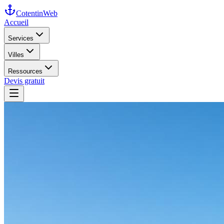
Cotentin
Web
Accueil
Services
Villes
Ressources
Devis gratuit